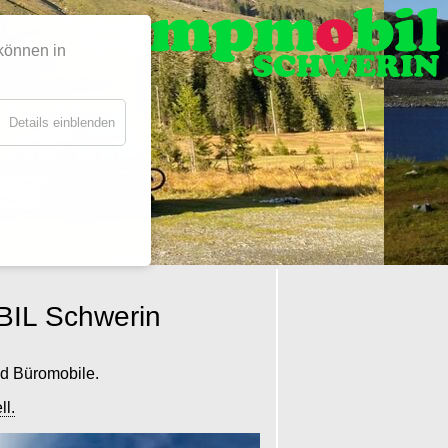
 können in
Details einblenden
BIL Schwerin
nd Büromobile.
ll.