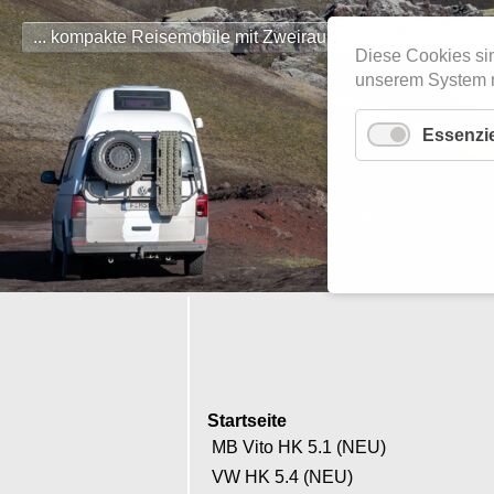
... kompakte Reisemobile mit Zweiraumkonzept seit 1995 ..
Diese Cookies sin
unserem System n
Essenzie
Navigation
überspringen
Startseite
MB Vito HK 5.1 (NEU)
VW HK 5.4 (NEU)